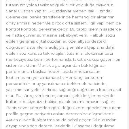
tutarınızın yolda takılmadığı akıcı bir yolculuğa çıkıyoruz.
Sanal Cüzdan Yapısı: E-Cüzdanlar Neden Işık Hızında?
Geleneksel banka transferlerinde herhangi bir aktarımın
onaylanması nedeniyle birçok orta sistem, ilgili yapı hem de
kontrol kontrolü gerekmektedir. Bu tablo, işlemin saatlerce
ve hatta günler sürmesine sebebiyet verir. Halbuki sözü
edilen gelişmiş dijital cüzdanlar, özel altyapı destekli
doğrudan sistemler aracılığıyla işler. Site altyapısına dahil
edilen söz konusu teknolojiler, tutarınızı blokzincir tarzı
merkeziyetsiz belirli performansla, fakat eksiksiz güvenli bir
sistemle aktarır. Mantık açısı açısından bakıldığında,
performansın başlıca nedeni arada «mesai saati»
kısıtlamasının yer almamasıdır. Herhangi bir kurum
personelinin onay yansıtmasını beklemek haricinde,
yazılımın saniyeler zarfında sağladığı doğrulama kodları aktif
olur. Bu süreç, verilerin eşzamanlı şekilde işlenmesini ile
kullanıcı bakiyenize bakiye olarak tanımlanmasını sağlar.
Bahis sever yönünden görüldüğü üzere, gönderilen tutarın
profile geçme periyodu anlara derecesine düşmektedir.
Ayrıca güvenlik algoritmaları da bahsi geçen iki e-cüzdan
altyapısında son derece ileridedir. İki aşamalı doğrulama