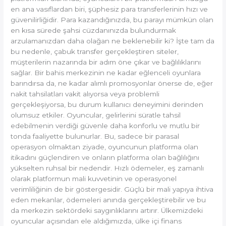
en ana vasıflardan biri, şüphesiz para transferlerinin hızı ve
güvenilirliğidir. Para kazandığınızda, bu parayı mümkün olan
en kısa sürede şahsi cüzdanınızda bulundurmak
arzulamanızdan daha olağan ne beklenebilir ki? İşte tam da
bu nedenle, çabuk transfer gerçekleştiren siteler,
müşterilerin nazarında bir adım öne çıkar ve bağlılıklarını
sağlar. Bir bahis merkezinin ne kadar eğlenceli oyunlara
barındırsa da, ne kadar alımlı promosyonlar önerse de, eğer
nakit tahsilatları vakit alıyorsa veya problemli
gerçekleşiyorsa, bu durum kullanıcı deneyimini derinden
olumsuz etkiler. Oyuncular, gelirlerini süratle tahsil
edebilmenin verdiği güvenle daha konforlu ve mutlu bir
tonda faaliyette bulunurlar. Bu, sadece bir parasal
operasyon olmaktan ziyade, oyuncunun platforma olan
itikadını güçlendiren ve onların platforma olan bağlılığını
yükselten ruhsal bir nedendir. Hızlı ödemeler, eş zamanlı
olarak platformun mali kuvvetinin ve operasyonel
verimliliğinin de bir göstergesidir. Güçlü bir mali yapıya ihtiva
eden mekanlar, ödemeleri anında gerçekleştirebilir ve bu
da merkezin sektördeki saygınlıklarını artırır. Ülkemizdeki
oyuncular açısından ele aldığımızda, ülke içi finans