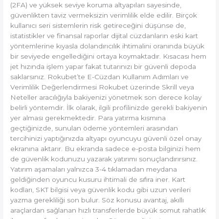
(2FA) ve yüksek seviye koruma altyapıları sayesinde,
güvenlikten taviz vermeksizin verimlilik elde edilir. Birçok
kullanıcı seri sistemlerin risk getireceğini düşünse de,
istatistikler ve finansal raporlar dijital cüzdanların eski kart
yöntemlerine kıyasla dolandırıcılık ihtimalini oranında büyük
bir seviyede engellediğini ortaya koymaktadır. Kısacası hem
jet hızında işlem yapar fakat tutarınızı bir güvenli depoda
saklarsınız. Rokubet’te E-Cüzdan Kullanım Adımları ve
Verimlilik Değerlendirmesi Rokubet üzerinde Skrill veya
Neteller aracılığıyla bakiyenizi yönetmek son derece kolay
belirli yöntemdir. İlk olarak, ilgili profilinizde gerekli bakiyenin
yer alması gerekmektedir. Para yatırma kısmına
geçtiğinizde, sunulan ödeme yöntemleri arasından
tercihinizi yaptığınızda altyapı oyuncuyu güvenli özel onay
ekranına aktarır. Bu ekranda sadece e-posta bilginizi hem
de güvenlik kodunuzu yazarak yatırımı sonuçlandırırsınız.
Yatırım aşamaları yalnızca 3-4 tıklamadan meydana
geldiğinden oyuncu kusuru ihtimali de sıfıra iner. Kart
kodları, SKT bilgisi veya güvenlik kodu gibi uzun verileri
yazma gerekliliği son bulur. Söz konusu avantaj, akıllı
araçlardan sağlanan hızlı transferlerde büyük somut rahatlık