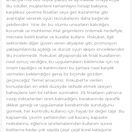
Bu ödüller, müşterilere tamamlayıcı hesap bakiyesi,
karşılıksız çevirme fırsatları veya geri kazanımlar gibi
avantajlar vererek oyun tecrübelerini daha beğenilir
şekillendirir. Yine de, bu olumlu unsurların kalıcılığını
korumak ve muhtemel ihlal girişimlerini önlemek hedefiyle,
mecralar belirli kısıtlar ve kurallar kullanır. Rokubet, ilgili
sektördeki diğer güven veren altyapılar gibi, promosyon
yaklaşımlarında açıklığı ve dürüst oyun akışını önceliklendirir.
Bu incelemede, Rokubet altyapısında ek fırsat kurallarının
nasıl sonuç verdiğini, bu uygulamaların katılımcılar için ne
önem taşıdığını ve katılımcıların bu şartlara nasıl karşılık
vermeleri beklendiğini geniş bir biçimde gözden
geçireceğiz. Temel amacımız, Rokubet’te verilen
bonuslardan en etkili düzeyde istifade etmek isteyen
bahisçilere tam bir rehber sunmaktır. Ek fırsatların yalnızca
cazip miktarlardan sınırlı kalmadığını, beraberinde spesifik
dikkat gereği ve uygulamalar beraberinde sunduğunu
görmek, her kontrollü kullanıcı için hayati bir değer taşır. Bu
kapsamda, çevrim şartlarından üst kazanç kapasite
noktalarına, eğlence sınırlamalarından kullanım süresi
kısıtlarına kadar çok sayıda çeşit çeşit kural kategorisi