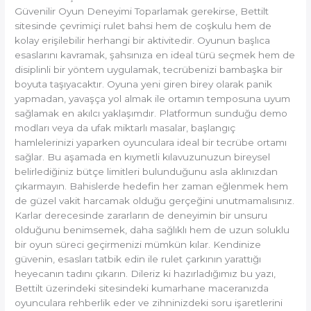
Güvenilir Oyun Deneyimi Toparlamak gerekirse, Bettilt
sitesinde çevrimiçi rulet bahsi hem de coşkulu hem de
kolay erişilebilir herhangi bir aktivitedir. Oyunun başlıca
esaslarını kavramak, şahsınıza en ideal türü seçmek hem de
disiplinli bir yöntem uygulamak, tecrübenizi bambaşka bir
boyuta taşıyacaktır. Oyuna yeni giren birey olarak panik
yapmadan, yavaşça yol almak ile ortamın temposuna uyum
sağlamak en akılcı yaklaşımdır. Platformun sunduğu demo
modları veya da ufak miktarlı masalar, başlangıç
hamlelerinizi yaparken oyunculara ideal bir tecrübe ortamı
sağlar. Bu aşamada en kıymetli kılavuzunuzun bireysel
belirlediğiniz bütçe limitleri bulunduğunu asla aklınızdan
çıkarmayın. Bahislerde hedefin her zaman eğlenmek hem
de güzel vakit harcamak olduğu gerçeğini unutmamalısınız.
Karlar derecesinde zararların de deneyimin bir unsuru
olduğunu benimsemek, daha sağlıklı hem de uzun soluklu
bir oyun süreci geçirmenizi mümkün kılar. Kendinize
güvenin, esasları tatbik edin ile rulet çarkının yarattığı
heyecanın tadını çıkarın. Dileriz ki hazırladığımız bu yazı,
Bettilt üzerindeki sitesindeki kumarhane maceranızda
oyunculara rehberlik eder ve zihninizdeki soru işaretlerini