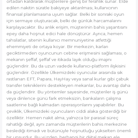
ortadan kaldırarak müşterilere geniş bir ferahlık sunar. Elde
edilen nakitin süratle bakiyeye aktarılması, kullanıcının
finansal planlamasına uyum sağlar. Belki bir sonraki oyun
için sermaye oluşturacak, belki de günlük harcamalarını
karşılayacaktır. Bu anlık erişim, müşterinin bahis yaşantısını
epey daha hoşnut edici hale dönüştürür. Ayrıca, hemen
tahsilatlar, sitenin kullanıcı memnuniyetine atfettiği
ehemmiyeti de ortaya koyar. Bir merkezin, karları
geciktirmeden oyuncunun cebine erişmesini sağlaması, o
mekanın şeffaf, şeffaf ve itikada layık olduğu imajını
güçlendirir. Bu da uzun vadede kullanıcı-platform ilişkisini
güçlendirir. Özellikle Ülkemizdeki oyuncular arasında sık
rastlanan EFT, Papara, HayHay veya sanal kurlar gibi çabuk
transfer tekniklerini destekleyen mekanlar, bu avantajı daha
da güçlendirir. Bu yöntemler sayesinde, müşteriler iş günü
veya dinlence günü fark etmeksizin, bankaların çalışma
saatlerine bağlı kalmadan operasyonlarını yapabilirler. Bu
çeviklik, Ülkemizdeki oyuncuların ciddi alaka gösterdiği bir
özelliktir. Hemen nakit alma, yalnızca bir parasal süreç
rahatlığı değil, aynı zamanda müşterilerin bahis merkezine
beslediği itimadı ve bütünüyle hoşnutluğu yükselten önemli
bir unsurdur. Bu yüzden, herhangi bir dijital mekan ele