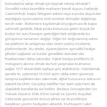
bonuslarına sahip olmak için kaynak neresi olmalıdır?
Öncelikli nokta kesinlikle markanın kendi duyuru hatlarıdır.
Casinomhub, başta Telegram adresi veya e-posta duyuruları
aracılığıyla oyuncularına özel ücretsiz dönüşler dağıtmayı
tercih eder. Bültenlere kaydolmak birçoğumuza ilk başta
zahmetli gelebilir, fakat posta kutunuza gelen küçük bir
kodun bir sürü freespin getirdiğini fark ettiğinizde bu
görüşünüz tamamen değişir. Diğer bir doğrulanmış adres
ise platform ile anlaşması olan resmi casino inceleme
platformlarıdır. Bu siteler, ziyaretçilerine ayrıcalıklı hediye
şifreleri sağlarlar ve bunlar genellikle standart site
fırsatlarından daha üstündür. Dijital medya profillerini (X,
Instagram) abone olmak da hızlı yarışmaları bulmanızı
sağlar. NYT sitesindeki sayfaya göz atabilirsiniz. Hatırlatmak
gerekir ki, «yatırımsız 10.000 spin» iddia eden güvensiz
tartışma başlıklarından sakınmak, dijital huzurunuz adına en
isabetli tercihtir. Gerçekçi teklifler her daim açık hem de
ulaşılabilir kanallarda sizi bekler. Bedava Dönüşlerden En
Yüksek Kazancı Elde Etme Sanatı ve Çevrim Koşulları
Cebinizde güncel bir bonus şifresi var ile profilinize
karşılıksız çevrim hediyeleri aktarıldı. Muhteşem! Lakin