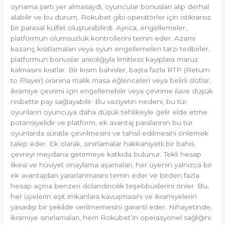
oynama şartı yer almasaydı, oyuncular bonusları alıp derhal
alabilir ve bu durum, Rokubet gibi operatörler için istikrarsız
bir parasal külfet oluşturabilirdi. Ayrıca, engellemeler,
platformun olumsuzluk kontrollerini temin eder. Azami
kazanç kısıtlamaları veya oyun engellemeleri tarzı tedbirler,
platformun bonuslar aracılığıyla limitless kayıplara maruz
kalmasını kısıtlar. Bir kısım bahisler, başta fazla RTP (Return
to Player) oranına malik masa eğlenceleri veya belirli slotlar,
ikramiye çevrimi için engellenebilir veya çevrime ilave düşük
nisbette pay sağlayabilir. Bu vaziyetin nedeni, bu tür
oyunların oyuncuya daha düşük tehlikeyle gelir elde etme
potansiyelidir ve platform, ek avantaj paralarının bu tür
oyunlarda süratle çevrilmesini ve tahsil edilmesini önlemek
talep eder. Ek olarak, sınırlamalar hakkaniyetli bir bahis
çevreyi meydana getirmeye katkıda bulunur. Tekli hesap
ilkesi ve hüviyet onaylama aşamaları, her üyenin yalnızca bir
ek avantajdan yararlanmasını temin eder ve birden fazla
hesap açma benzeri dolandırıcılık teşebbüslerini önler. Bu,
her üyelerin eşit imkanlara kavuşmasını ve ikramiyelerin
yasadışı bir şekilde verilmemesini garanti eder. Nihayetinde,
ikramiye sınırlamaları, hem Rokubet’in operasyonel sağlığını