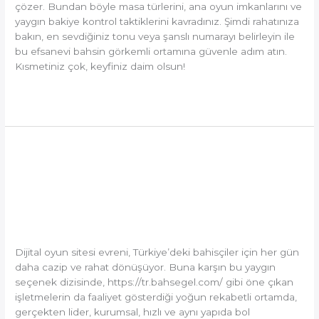
çözer. Bundan böyle masa türlerini, ana oyun imkanlarını ve
yaygın bakiye kontrol taktiklerini kavradınız. Şimdi rahatınıza
bakın, en sevdiğiniz tonu veya şanslı numarayı belirleyin ile
bu efsanevi bahsin görkemli ortamına güvenle adım atın.
Kısmetiniz çok, keyfiniz daim olsun!
Read More »
Türk
Türk Online Casinolarının
Online
Yıldızları: Anında Tahsilatlar
Casinolarının
Yıldızları:
ve Eli Açık Promosyonlarla
Anında
Tahsilatlar
Kazanma Şansınızı Katlayın!
ve
Dijital oyun sitesi evreni, Türkiye’deki bahisçiler için her gün
Eli
daha cazip ve rahat dönüşüyor. Buna karşın bu yaygın
Açık
seçenek dizisinde, https://tr.bahsegel.com/ gibi öne çıkan
Promosyonlarla
işletmelerin da faaliyet gösterdiği yoğun rekabetli ortamda,
Kazanma
gerçekten lider, kurumsal, hızlı ve aynı yapıda bol
Şansınızı