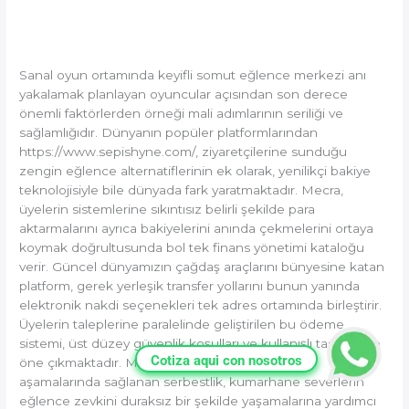
Yöntemleri: Hızlı ve Güvenli
Yatırma
ve
Rehber
Para
Sanal oyun ortamında keyifli somut eğlence merkezi anı
Çekme
yakalamak planlayan oyuncular açısından son derece
Yöntemleri:
önemli faktörlerden örneği mali adımlarının seriliği ve
Hızlı
sağlamlığıdır. Dünyanın popüler platformlarından
ve
https://www.sepishyne.com/, ziyaretçilerine sunduğu
Güvenli
zengin eğlence alternatiflerinin ek olarak, yenilikçi bakiye
Rehber
teknolojisiyle bile dünyada fark yaratmaktadır. Mecra,
üyelerin sistemlerine sıkıntısız belirli şekilde para
aktarmalarını ayrıca bakiyelerini anında çekmelerini ortaya
koymak doğrultusunda bol tek finans yönetimi kataloğu
verir. Güncel dünyamızın çağdaş araçlarını bünyesine katan
platform, gerek yerleşik transfer yollarını bunun yanında
elektronik nakdi seçenekleri tek adres ortamında birleştirir.
Üyelerin taleplerine paralelinde geliştirilen bu ödeme
sistemi, üst düzey güvenlik koşulları ve kullanışlı tasarımı ile
Cotiza aqui con nosotros
öne çıkmaktadır. Mevduat yatırımı ve kar çekimi
aşamalarında sağlanan serbestlik, kumarhane severlerin
eğlence zevkini duraksız bir şekilde yaşamalarına yardımcı