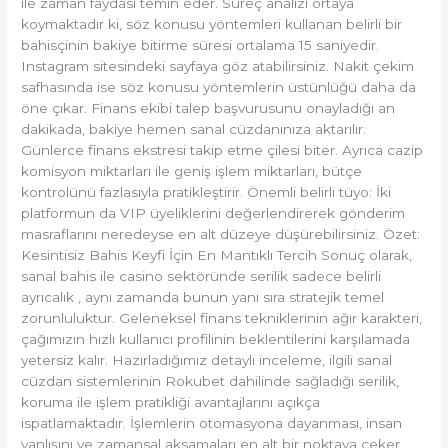
ile zaman faydası temin eder. Süreç analizi ortaya
koymaktadır ki, söz konusu yöntemleri kullanan belirli bir
bahisçinin bakiye bitirme süresi ortalama 15 saniyedir.
Instagram sitesindeki sayfaya göz atabilirsiniz. Nakit çekim
safhasında ise söz konusu yöntemlerin üstünlüğü daha da
öne çıkar. Finans ekibi talep başvurusunu onayladığı an
dakikada, bakiye hemen sanal cüzdanınıza aktarılır.
Günlerce finans ekstresi takip etme çilesi biter. Ayrıca cazip
komisyon miktarları ile geniş işlem miktarları, bütçe
kontrolünü fazlasıyla pratikleştirir. Önemli belirli tüyo: İki
platformun da VIP üyeliklerini değerlendirerek gönderim
masraflarını neredeyse en alt düzeye düşürebilirsiniz. Özet:
Kesintisiz Bahis Keyfi İçin En Mantıklı Tercih Sonuç olarak,
sanal bahis ile casino sektöründe serilik sadece belirli
ayrıcalık , aynı zamanda bunun yanı sıra stratejik temel
zorunluluktur. Geleneksel finans tekniklerinin ağır karakteri,
çağımızın hızlı kullanıcı profilinin beklentilerini karşılamada
yetersiz kalır. Hazırladığımız detaylı inceleme, ilgili sanal
cüzdan sistemlerinin Rokubet dahilinde sağladığı serilik,
koruma ile işlem pratikliği avantajlarını açıkça
ispatlamaktadır. İşlemlerin otomasyona dayanması, insan
yanlışını ve zamansal aksamaları en alt bir noktaya çeker.