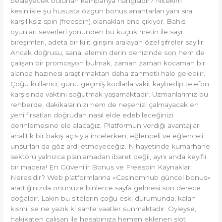
besleyecek bulunan kampanya hangisidir? Nitekim
kesinlikle şu hususta özgün bonus anahtarları yanı sıra
karşılıksız spin (freespin) olanakları öne çıkıyor. Bahis
oyunları severleri yönünden bu küçük metin ile sayı
bireşimleri, adeta bir kilit girişini aralayan özel şifreler sayılır.
Ancak doğrusu, sanal alemin derin denizinde son hem de
çalışan bir promosyon bulmak, zaman zaman kocaman bir
alanda hazinesi araştırmaktan daha zahmetli hale gelebilir.
Çoğu kullanıcı, günü geçmiş kodlarla vakit kaybedip telefon
karşısında vaktini soğutmak yaşamaktadır. Uzmanlarımız bu
rehberde, dakikalarınızı hem de neşenizi çalmayacak en
yeni fırsatları doğrudan nasıl elde edebileceğinizi
derinlemesine ele alacağız. Platformun verdiği avantajları
analitik bir bakış açısıyla incelerken, eğlenceli ve eğlenceli
unsurları da göz ardı etmeyeceğiz. Nihayetinde kumarhane
sektörü yalnızca planlamadan ibaret değil, aynı anda keyifli
bir macera! En Güvenilir Bonus ve Freespin Kaynakları
Neresidir? Web platformlarına «Casinomhub güncel bonus»
arattığınızda önünüze binlerce sayfa gelmesi son derece
doğaldır. Lakin bu sitelerin çoğu eski durumunda, kalan
kısmı ise ne yazık ki sahte vaatler sunmaktadır. Öyleyse,
hakikaten çalışan ile hesabınıza hemen eklenen slot