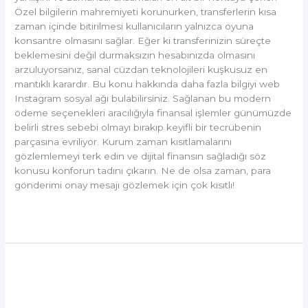
Özel bilgilerin mahremiyeti korunurken, transferlerin kısa
zaman içinde bitirilmesi kullanıcıların yalnızca oyuna
konsantre olmasını sağlar. Eğer ki transferinizin süreçte
beklemesini değil durmaksızın hesabınızda olmasını
arzuluyorsanız, sanal cüzdan teknolojileri kuşkusuz en
mantıklı karardır. Bu konu hakkında daha fazla bilgiyi web
Instagram sosyal ağı bulabilirsiniz. Sağlanan bu modern
ödeme seçenekleri aracılığıyla finansal işlemler günümüzde
belirli stres sebebi olmayı bırakıp keyifli bir tecrübenin
parçasına evriliyor. Kurum zaman kısıtlamalarını
gözlemlemeyi terk edin ve dijital finansın sağladığı söz
konusu konforun tadını çıkarın. Ne de olsa zaman, para
gönderimi onay mesajı gözlemek için çok kısıtlı!
Read More »
Pinco
Pinco Casino Hesabınıza Para
Casino
Yatırma ve Para Çekme
Hesabınıza
Para