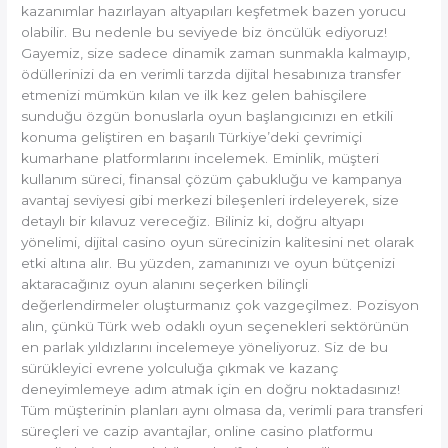
kazanımlar hazırlayan altyapıları keşfetmek bazen yorucu
Katlayın!
olabilir. Bu nedenle bu seviyede biz öncülük ediyoruz!
Gayemiz, size sadece dinamik zaman sunmakla kalmayıp,
ödüllerinizi da en verimli tarzda dijital hesabınıza transfer
etmenizi mümkün kılan ve ilk kez gelen bahisçilere
sunduğu özgün bonuslarla oyun başlangıcınızı en etkili
konuma geliştiren en başarılı Türkiye’deki çevrimiçi
kumarhane platformlarını incelemek. Eminlik, müşteri
kullanım süreci, finansal çözüm çabukluğu ve kampanya
avantaj seviyesi gibi merkezi bileşenleri irdeleyerek, size
detaylı bir kılavuz vereceğiz. Biliniz ki, doğru altyapı
yönelimi, dijital casino oyun sürecinizin kalitesini net olarak
etki altına alır. Bu yüzden, zamanınızı ve oyun bütçenizi
aktaracağınız oyun alanını seçerken bilinçli
değerlendirmeler oluşturmanız çok vazgeçilmez. Pozisyon
alın, çünkü Türk web odaklı oyun seçenekleri sektörünün
en parlak yıldızlarını incelemeye yöneliyoruz. Siz de bu
sürükleyici evrene yolculuğa çıkmak ve kazanç
deneyimlemeye adım atmak için en doğru noktadasınız!
Tüm müşterinin planları aynı olmasa da, verimli para transferi
süreçleri ve cazip avantajlar, online casino platformu