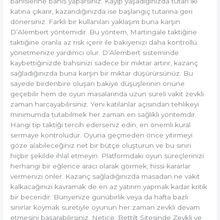
bahislerine bahis yaparsınız. Kayıp yaşadığınızda tutarı iki
katına çıkarır, kazandığınızda ise başlangıç tutarına geri
dönersiniz. Farklı bir kullanılan yaklaşım buna karşın
D’Alembert yöntemidir. Bu yöntem, Martingale taktiğine
taktiğine oranla az risk içerir ile bakiyenizi daha kontrollü
yönetmenize yardımcı olur. D’Alembert sisteminde
kaybettiğinizde bahsinizi sadece bir miktar artırır, kazanç
sağladığınızda buna karşın bir miktar düşürürsünüz. Bu
sayede birdenbire oluşan bakiye düşüşlerinin önüne
geçebilir hem de oyun masalarında uzun süreli vakit zevkli
zaman harcayabilirsiniz. Yeni katılanlar açısından tehlikeyi
minimumda tutabilmek her zaman en sağlıklı yöntemdir.
Hangi tip taktiği tercih ederseniz edin, en önemli kural
sermaye kontrolüdür. Oyuna geçmeden önce yitirmeyi
göze alabileceğiniz net bir bütçe oluşturun ve bu sınırı
hiçbir şekilde ihlal etmeyin. Platformdaki oyun süreçlerinizi
herhangi bir eğlence aracı olarak görmek, hissi kararlar
vermenizi önler. Kazanç sağladığınızda masadan ne vakit
kalkacağınızı kavramak de en az yatırım yapmak kadar kritik
bir beceridir. Bünyenize günübirlik veya da hafta bazlı
sınırlar koymak suretiyle oyunun her zaman zevkli devam
etmesini başarabilirsiniz. Netice: Bettilt Sitesinde Zevkli ve