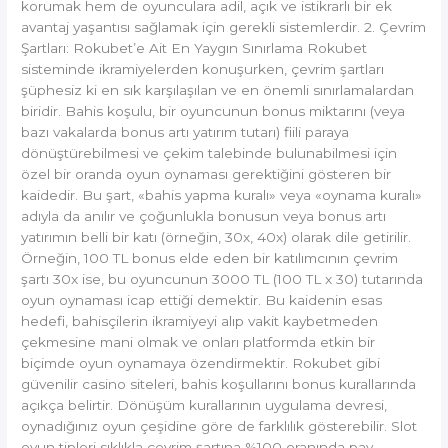
korumak hem de oyunculara adil, açık ve istikrarlı bir ek
avantaj yaşantısı sağlamak için gerekli sistemlerdir. 2. Çevrim
Şartları: Rokubet’e Ait En Yaygın Sınırlama Rokubet
sisteminde ikramiyelerden konuşurken, çevrim şartları
şüphesiz ki en sık karşılaşılan ve en önemli sınırlamalardan
biridir. Bahis koşulu, bir oyuncunun bonus miktarını (veya
bazı vakalarda bonus artı yatırım tutarı) fiili paraya
dönüştürebilmesi ve çekim talebinde bulunabilmesi için
özel bir oranda oyun oynaması gerektiğini gösteren bir
kaidedir. Bu şart, «bahis yapma kuralı» veya «oynama kuralı»
adıyla da anılır ve çoğunlukla bonusun veya bonus artı
yatırımın belli bir katı (örneğin, 30x, 40x) olarak dile getirilir.
Örneğin, 100 TL bonus elde eden bir katılımcının çevrim
şartı 30x ise, bu oyuncunun 3000 TL (100 TL x 30) tutarında
oyun oynaması icap ettiği demektir. Bu kaidenin esas
hedefi, bahisçilerin ikramiyeyi alıp vakit kaybetmeden
çekmesine mani olmak ve onları platformda etkin bir
biçimde oyun oynamaya özendirmektir. Rokubet gibi
güvenilir casino siteleri, bahis koşullarını bonus kurallarında
açıkça belirtir. Dönüşüm kurallarının uygulama devresi,
oynadığınız oyun çeşidine göre de farklılık gösterebilir. Slot
oyun tipleri sıklıkla çevrim şartına %100 oranında pay