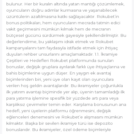
bulunur. Her bir kuralın altında yatan mantığı çözümlemek,
oyuncuların doğru adımlar kurmasına ve yaşanabilecek
üzüntülerin azaltılmasına katkı sağlayacaktır. Rokubet’in
bonus politikaları, hem oyuncuların mecrada tatmin edici
vakit geçirmesini mümkün kılmak hem de mecranın
bütçesel gücünü sürdürmek gayesiyle şekillendirilmiştir. Bu
değerlendirme, bu yaklaşımı idrak etmek ve Rokubet
kampanyalarını tam faydasıyla istifade etmek için ihtiyaç
duyulan rehber unsurlarını amaçlamaktadır. 1.1. İkramiye
Çeşitleri ve Hedefleri Rokubet platformunda sunulan
bonuslar, değişik gruplara ayrılarak farklı üye ihtiyaçlarına ve
bahis biçimlerine uygun düşer. En yaygın ek avantaj
biçimlerinden biri, yeni üye olan kayıt olan oyunculara
verilen hoş geldin avantajlarıdır. Bu ikramiyeler çoğunlukla
ilk yatırım avantajı biçiminde yer alıp, üyenin tamamladığı ilk
para yatırma işlemine spesifik bir yüzdede artı para veya
karşılıksız çevirmeler temin eder. Karşılama bonusunun ana
hedefi, yeni üyelerin platformu öğrenmesini, değişik
eğlenceleri denemesini ve Rokubet’e alışmasını mümkün
kılmaktır. Başka bir sevilen ikramiye türü ise depozito
bonuslarıdır. Bu ikramiyeler, özel ödeme biçimleriyle