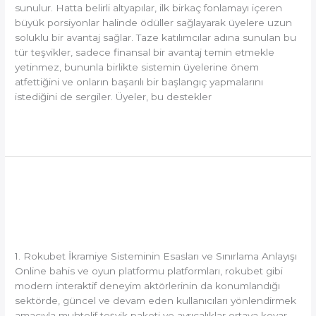
sunulur. Hatta belirli altyapılar, ilk birkaç fonlamayı içeren
büyük porsiyonlar halinde ödüller sağlayarak üyelere uzun
soluklu bir avantaj sağlar. Taze katılımcılar adına sunulan bu
tür teşvikler, sadece finansal bir avantaj temin etmekle
yetinmez, bununla birlikte sistemin üyelerine önem
atfettiğini ve onların başarılı bir başlangıç yapmalarını
istediğini de sergiler. Üyeler, bu destekler
Read More »
Rokubet
Rokubet Promosyon
Promosyon
Sınırlamaları: İşleyişler ve
Sınırlamaları:
İşleyişler
Oyuncu İçin Değerleri
ve
Oyuncu
1. Rokubet İkramiye Sisteminin Esasları ve Sınırlama Anlayışı
İçin
Online bahis ve oyun platformu platformları, rokubet gibi
Değerleri
modern interaktif deneyim aktörlerinin da konumlandığı
sektörde, güncel ve devam eden kullanıcıları yönlendirmek
amacıyla muhtelif teşvik paketi ve ayrıcalıklar ortaya koyar.