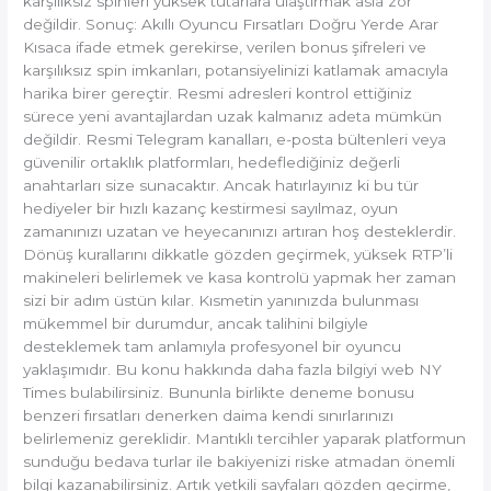
karşılıksız spinleri yüksek tutarlara ulaştırmak asla zor
değildir. Sonuç: Akıllı Oyuncu Fırsatları Doğru Yerde Arar
Kısaca ifade etmek gerekirse, verilen bonus şifreleri ve
karşılıksız spin imkanları, potansiyelinizi katlamak amacıyla
harika birer gereçtir. Resmi adresleri kontrol ettiğiniz
sürece yeni avantajlardan uzak kalmanız adeta mümkün
değildir. Resmi Telegram kanalları, e-posta bültenleri veya
güvenilir ortaklık platformları, hedeflediğiniz değerli
anahtarları size sunacaktır. Ancak hatırlayınız ki bu tür
hediyeler bir hızlı kazanç kestirmesi sayılmaz, oyun
zamanınızı uzatan ve heyecanınızı artıran hoş desteklerdir.
Dönüş kurallarını dikkatle gözden geçirmek, yüksek RTP’li
makineleri belirlemek ve kasa kontrolü yapmak her zaman
sizi bir adım üstün kılar. Kısmetin yanınızda bulunması
mükemmel bir durumdur, ancak talihini bilgiyle
desteklemek tam anlamıyla profesyonel bir oyuncu
yaklaşımıdır. Bu konu hakkında daha fazla bilgiyi web NY
Times bulabilirsiniz. Bununla birlikte deneme bonusu
benzeri fırsatları denerken daima kendi sınırlarınızı
belirlemeniz gereklidir. Mantıklı tercihler yaparak platformun
sunduğu bedava turlar ile bakiyenizi riske atmadan önemli
bilgi kazanabilirsiniz. Artık yetkili sayfaları gözden geçirme,