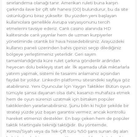
sınırlandırma olanağı tanır. Amerikan ruleti buna karşın
çarkında ilave bir çift sıfır hanesi (00) bulundurur, bu da site
üstünlüğünü biraz yükseltir. Bu yüzden yeni başlayan
kullanıcılara genellikle Avrupa varyasyonunu tercih
etmelerini tavsiye ederiz. Canlı casino alanında HD
kalitesinde canlı yayınlar hem de uzman kurpiyerler
yönetiminde otantik bir hava hissedebilirsiniz. Arayüzdeki
kullanıcı paneli üzerinden bahis çipinizi seçip dilediğiniz
bölgeye yerleştirmeniz yeterlidir. Geri sayım
tamamlandığında küre rulet çarkına gönderilir ardından
heyecan dolu bekleyiş start alır. İlk aşamada ufak miktarlarla
yatırım yapmak, sistemi ile tasarımı anlamanız açısından
faydalı bir yoldur. LinkedIn platformu sitesindeki sayfaya göz
atabilirsiniz. Yeni Oyuncular İçin Yaygın Taktikler Bütün oyun
tümüyle şansa dayanan olsa dahi, kasanızı muhafaza etmek
hem de oyun sürenizi uzatmak için birtakım popüler
taktiklerden yararlanabilirsiniz. Şunu bilin ki hiçbir şekilde bir
strateji yüzde yüz başarı garantisi vermez; ancak kontrollü
hareket etmenizi destekler. En başı çeken hem de popüler
taktik Martingale tekniği taktiğidir. Bu yöntemde,
Kırmızı/Siyah veya da Tek-Çift türü %50 şans sunan dış alan