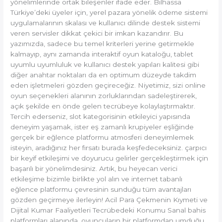
yönelimlerinde ortak bileşenler ifade eder. Bilhassa
Türkiye’deki üyeler için, yerel pazara yönelik ödeme sistemi
uygulamalarının skalası ve kullanıcı dilinde destek sistemi
veren servisler dikkat çekici bir imkan kazandırır. Bu
yazımızda, sadece bu temel kriterleri yerine getirmekle
kalmayıp, aynı zamanda interaktif oyun kataloğu, tablet
uyumlu uyumluluk ve kullanıcı destek yapıları kalitesi gibi
diğer anahtar noktaları da en optimum düzeyde takdim
eden işletmeleri gözden geçireceğiz. Niyetimiz, sizi online
oyun seçenekleri alanının zorluklarından sadeleştirerek,
açık şekilde en önde gelen tecrübeye kolaylaştırmaktır.
Tercih ederseniz, slot kategorisinin etkileyici yapısında
deneyim yaşamak, ister eş zamanlı krupiyeler eşliğinde
gerçek bir eğlence platformu atmosferi deneyimlemek
isteyin, aradığınız her fırsatı burada keşfedeceksiniz. çarpıcı
bir keyif etkileşimi ve doyurucu gelirler gerçekleştirmek için
başarılı bir yönelimdesiniz. Artık, bu heyecan verici
etkileşime bizimle birlikte yol alın ve internet tabanlı
eğlence platformu çevresinin sunduğu tüm avantajları
gözden geçirmeye ilerleyin! Acil Para Çekmenin Kıymeti ve
Dijital Kumar Faaliyetleri Tecrübedeki Konumu Sanal bahis
platformları alanında, oyuncuların bir platformdan umduğu