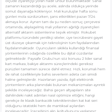
ölçüde ziyaretçiyi yoran nadir unsur bulunmaktadır. Sanal
zamanın kazandırdığı şu acele, aslında oldukça yerinde
somut dayanağa kökleniyor. Mali kuruluşlar hafta sonu
günleri mola sürdürürken, şans etkinlikleri pazarı 7/24
akmaya korur. Aynen tam da şu neden-sonuç çerçevesi
ortamında, alışılagelmiş mali yollarının ağırlığı ziyaretçileri
alternatif aktarım sistemlerine teşvik etmiştir. Rokubet
platformu türündeki yenilikçi siteler, üye tecrübesini gayet
üst düzeye çıkarmak için teknolojinin tüm faydalarından
faydalanmaktadır. Oyuncuların sıklıkla kullandığı finansal
yöntemlerinin odağında özellikle bu dijital cüzdanlar
gelmektedir. Paysafe Grubu’nun söz konusu 2 lider sanal
kart markası, bakiye aktarımı süreçlerindeki gereksiz
pürüzleri tamamen sürece dahil etmez. Hızlı, korumalı hem
de rahat özellikleriyle bahis severlerin adeta can simidi
haline gelmişlerdir. Hazırlanan yazıda, ilgili elektronik
yöntemlerin arka planındaki bulunan mekanizmaları ayrıntılı
şekilde inceleyeceğiz. Bahsi geçen altyapıların site
dahilindeki nakit adımları nasıl optimize ettiğini, hangi
gerekçe ile klasik bankacılık tekniklerinden kat kat seri
olduğunu istatistiki hem de mantıksal açılardan
inceleyeceğiz. İçeceğinizi alın, koltuğunuza yaslanınız;