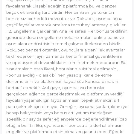
faydalanarak ulaşabileceğiniz platformda bu ve benzeri
birçok ek avantaj türü vardır. Her bir ikramiye türünün
benzersiz bir hedefi mevcuttur ve Rokubet, oyuncularına
çeşitli faydalar vererek ortalama tecrübeyi artırmayı güdüler.
1.2. Engelleme Çarklarının Ana Felsefesi Her bonus teklifinin
gerisinde duran engelleme mekanizmaları, online bahis ve
oyun alanı endüstrisinin temel çalışma ilkelerinden biridir.
Rokubet benzeri ortamlar, oyunculara albenili ek avantajlar
teklif ederken, aynı zamanda kendi finansal güvenliklerini
ve operasyonel devamlılıklarını temin etmek mecburdur. Bu
sınırlamaların esas ilkesi, bonusların suistimal edilmesini,
«bonus avcılığı» olarak bilinen yasadışı kar elde etme
denemelerini ve platformun kayba söz konusu olmasını
bertaraf etmektir. Asıl gaye, oyuncuların bonusları
gerçekten eğlence gerçekleştirmek ve platformun verdiği
faydaları yaşamak için faydalanmasını teşvik etmektir, sırf
para çekmek için olmayıp. Örneğin, oynama şartları, ikramiye
hesap bakiyesinin veya bonus artı yatırım meblağının
spesifik bir sayıda sefer eğlencelerde değerlendirilmesi icap
ettiğini belirtir. Bu, oyuncunun bonusu alıp derhal almasını
engeller ve platformda etkin olmasını garanti eder. Eğer ki