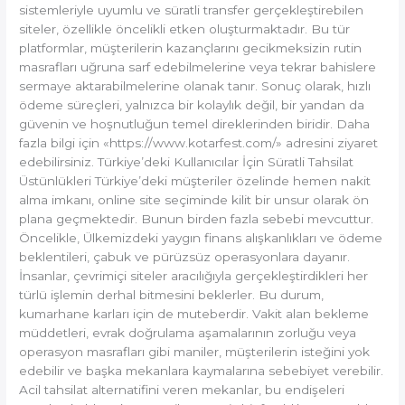
sistemleriyle uyumlu ve süratli transfer gerçekleştirebilen
siteler, özellikle öncelikli etken oluşturmaktadır. Bu tür
platformlar, müşterilerin kazançlarını gecikmeksizin rutin
masrafları uğruna sarf edebilmelerine veya tekrar bahislere
sermaye aktarabilmelerine olanak tanır. Sonuç olarak, hızlı
ödeme süreçleri, yalnızca bir kolaylık değil, bir yandan da
güvenin ve hoşnutluğun temel direklerinden biridir. Daha
fazla bilgi için «https://www.kotarfest.com/» adresini ziyaret
edebilirsiniz. Türkiye’deki Kullanıcılar İçin Süratli Tahsilat
Üstünlükleri Türkiye’deki müşteriler özelinde hemen nakit
alma imkanı, online site seçiminde kilit bir unsur olarak ön
plana geçmektedir. Bunun birden fazla sebebi mevcuttur.
Öncelikle, Ülkemizdeki yaygın finans alışkanlıkları ve ödeme
beklentileri, çabuk ve pürüzsüz operasyonlara dayanır.
İnsanlar, çevrimiçi siteler aracılığıyla gerçekleştirdikleri her
türlü işlemin derhal bitmesini beklerler. Bu durum,
kumarhane karları için de muteberdir. Vakit alan bekleme
müddetleri, evrak doğrulama aşamalarının zorluğu veya
operasyon masrafları gibi maniler, müşterilerin isteğini yok
edebilir ve başka mekanlara kaymalarına sebebiyet verebilir.
Acil tahsilat alternatifini veren mekanlar, bu endişeleri