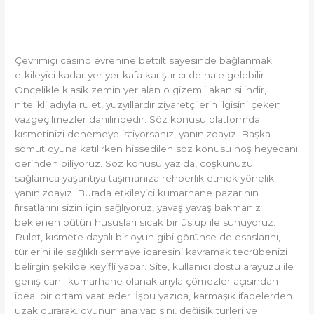
Ruleti:
Kuralları ve Çömezler İçin
Varyasyonları,
Başlıca
Yöntemler
Kuralları
Çevrimiçi casino evrenine bettilt sayesinde bağlanmak
ve
etkileyici kadar yer yer kafa karıştırıcı de hale gelebilir.
Çömezler
Öncelikle klasik zemin yer alan o gizemli akan silindir,
İçin
nitelikli adıyla rulet, yüzyıllardır ziyaretçilerin ilgisini çeken
Yöntemler
vazgeçilmezler dahilindedir. Söz konusu platformda
kısmetinizi denemeye istiyorsanız, yanınızdayız. Başka
somut oyuna katılırken hissedilen söz konusu hoş heyecanı
derinden biliyoruz. Söz konusu yazıda, coşkunuzu
sağlamca yaşantıya taşımanıza rehberlik etmek yönelik
yanınızdayız. Burada etkileyici kumarhane pazarının
fırsatlarını sizin için sağlıyoruz, yavaş yavaş bakmanız
beklenen bütün hususları sıcak bir üslup ile sunuyoruz.
Rulet, kısmete dayalı bir oyun gibi görünse de esaslarını,
türlerini ile sağlıklı sermaye idaresini kavramak tecrübenizi
belirgin şekilde keyifli yapar. Site, kullanıcı dostu arayüzü ile
geniş canlı kumarhane olanaklarıyla çömezler açısından
ideal bir ortam vaat eder. İşbu yazıda, karmaşık ifadelerden
uzak durarak, oyunun ana yapısını, değişik türleri ve