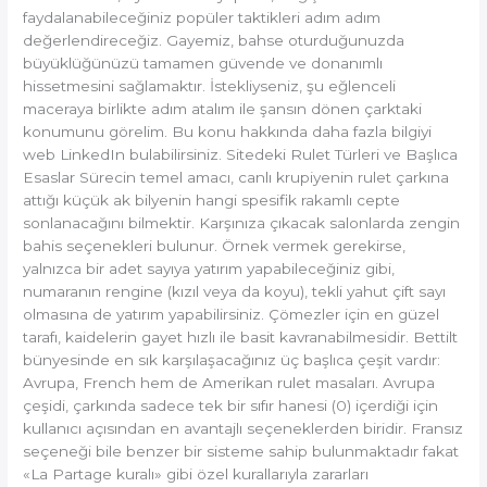
faydalanabileceğiniz popüler taktikleri adım adım
değerlendireceğiz. Gayemiz, bahse oturduğunuzda
büyüklüğünüzü tamamen güvende ve donanımlı
hissetmesini sağlamaktır. İstekliyseniz, şu eğlenceli
maceraya birlikte adım atalım ile şansın dönen çarktaki
konumunu görelim. Bu konu hakkında daha fazla bilgiyi
web LinkedIn bulabilirsiniz. Sitedeki Rulet Türleri ve Başlıca
Esaslar Sürecin temel amacı, canlı krupiyenin rulet çarkına
attığı küçük ak bilyenin hangi spesifik rakamlı cepte
sonlanacağını bilmektir. Karşınıza çıkacak salonlarda zengin
bahis seçenekleri bulunur. Örnek vermek gerekirse,
yalnızca bir adet sayıya yatırım yapabileceğiniz gibi,
numaranın rengine (kızıl veya da koyu), tekli yahut çift sayı
olmasına de yatırım yapabilirsiniz. Çömezler için en güzel
tarafı, kaidelerin gayet hızlı ile basit kavranabilmesidir. Bettilt
bünyesinde en sık karşılaşacağınız üç başlıca çeşit vardır:
Avrupa, French hem de Amerikan rulet masaları. Avrupa
çeşidi, çarkında sadece tek bir sıfır hanesi (0) içerdiği için
kullanıcı açısından en avantajlı seçeneklerden biridir. Fransız
seçeneği bile benzer bir sisteme sahip bulunmaktadır fakat
«La Partage kuralı» gibi özel kurallarıyla zararları