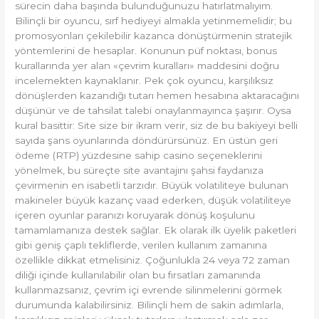
sürecin daha başında bulunduğunuzu hatırlatmalıyım.
Bilinçli bir oyuncu, sırf hediyeyi almakla yetinmemelidir; bu
promosyonları çekilebilir kazanca dönüştürmenin stratejik
yöntemlerini de hesaplar. Konunun püf noktası, bonus
kurallarında yer alan «çevrim kuralları» maddesini doğru
incelemekten kaynaklanır. Pek çok oyuncu, karşılıksız
dönüşlerden kazandığı tutarı hemen hesabına aktaracağını
düşünür ve de tahsilat talebi onaylanmayınca şaşırır. Oysa
kural basittir: Site size bir ikram verir, siz de bu bakiyeyi belli
sayıda şans oyunlarında döndürürsünüz. En üstün geri
ödeme (RTP) yüzdesine sahip casino seçeneklerini
yönelmek, bu süreçte site avantajını şahsi faydanıza
çevirmenin en isabetli tarzıdır. Büyük volatiliteye bulunan
makineler büyük kazanç vaad ederken, düşük volatiliteye
içeren oyunlar paranızı koruyarak dönüş koşulunu
tamamlamanıza destek sağlar. Ek olarak ilk üyelik paketleri
gibi geniş çaplı tekliflerde, verilen kullanım zamanına
özellikle dikkat etmelisiniz. Çoğunlukla 24 veya 72 zaman
diliği içinde kullanılabilir olan bu fırsatları zamanında
kullanmazsanız, çevrim içi evrende silinmelerini görmek
durumunda kalabilirsiniz. Bilinçli hem de sakin adımlarla,