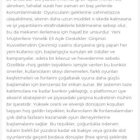
alınırken, tahsilat sürati her zaman en baş yerlerde
konumlanmalıdır. Oyuncuların gelirlerine zahmetsizce
ulaşabilmesi, sitenin daha uzun müddet o sitede kalmasına
ve iyi yaşantılarını etrafındakilerle bildirmesine sebep olur,
bu da mekanın ilerlemesi için hayatî bir unsurdur. Yeni
Müşterilere Yönelik Eli Açık Destekler: Girişinizi
Kuvvetlendirin Çevrimiçi casino dünyasına giriş yapan her
yeni kullanıcı için, başlangıçta sunulan ek ödüller ve
kampanyalar, adeta bir kılavuz ve heveslenme sebebi.
Özellikle «hoş geldin teşvikleri» ismiyle verilen bu bonkör
öneriler, kullanıcıların siteyi denemeleri, farklı oyunları
keşfetmeleri ve fonlarını çoğaltarak oyuna daha güçlü
başlamaları için benzersiz bir imkan sunar. Bir sistemin taze
katılımcılara ne kadar bonkör yaklaştığı, o platformun üye
eksenli stratejisinin ve piyasadaki yarışma kudretinin mühim
bir işaretidir. Yüksek oranlı ve elverişli dönüşüm koşulları
taşıyan hoş geldin teşvikleri, kullanıcıların ilk fonlamalarından
çok daha fazlasını kazanarak oyun deneyimlerine
başlamalarını sağlar. Bu teşvikler, çoğunlukla ödenen
tutarın belirli bir yüzdesi kadar ek bakiye veya gözde slot
oyunlarında geçerli bedava dönüşler (free spins) şeklinde