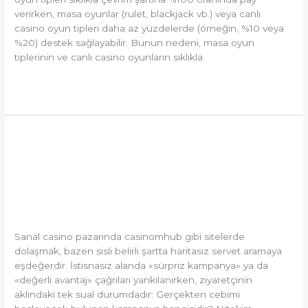
verirken, masa oyunlar (rulet, blackjack vb.) veya canlı
casino oyun tipleri daha az yüzdelerde (örneğin, %10 veya
%20) destek sağlayabilir. Bunun nedeni, masa oyun
tiplerinin ve canlı casino oyunların sıklıkla
Read More »
Casinomhub
Casinomhub Güncel
Güncel
Promosyon Kodları ve
Promosyon
Kodları
Ücretsiz Dönüşler: Kazançlı
ve
Ücretsiz
Fırsatlar Nerede Yakalanır?
Dönüşler:
Sanal casino pazarında casinomhub gibi sitelerde
Kazançlı
dolaşmak, bazen sisli belirli şartta haritasız servet aramaya
Fırsatlar
eşdeğerdir. İstisnasız alanda «sürpriz kampanya» ya da
Nerede
«değerli avantaj» çağrıları yankılanırken, ziyaretçinin
Yakalanır?
aklındaki tek sual durumdadır: Gerçekten cebimi