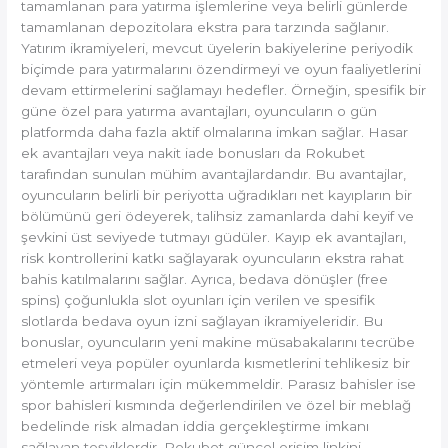
tamamlanan para yatırma işlemlerine veya belirli günlerde
tamamlanan depozitolara ekstra para tarzında sağlanır.
Yatırım ikramiyeleri, mevcut üyelerin bakiyelerine periyodik
biçimde para yatırmalarını özendirmeyi ve oyun faaliyetlerini
devam ettirmelerini sağlamayı hedefler. Örneğin, spesifik bir
güne özel para yatırma avantajları, oyuncuların o gün
platformda daha fazla aktif olmalarına imkan sağlar. Hasar
ek avantajları veya nakit iade bonusları da Rokubet
tarafından sunulan mühim avantajlardandır. Bu avantajlar,
oyuncuların belirli bir periyotta uğradıkları net kayıpların bir
bölümünü geri ödeyerek, talihsiz zamanlarda dahi keyif ve
şevkini üst seviyede tutmayı güdüler. Kayıp ek avantajları,
risk kontrollerini katkı sağlayarak oyuncuların ekstra rahat
bahis katılmalarını sağlar. Ayrıca, bedava dönüşler (free
spins) çoğunlukla slot oyunları için verilen ve spesifik
slotlarda bedava oyun izni sağlayan ikramiyeleridir. Bu
bonuslar, oyuncuların yeni makine müsabakalarını tecrübe
etmeleri veya popüler oyunlarda kısmetlerini tehlikesiz bir
yöntemle artırmaları için mükemmeldir. Parasız bahisler ise
spor bahisleri kısmında değerlendirilen ve özel bir meblağ
bedelinde risk almadan iddia gerçekleştirme imkanı
sağlayan teşviklerdir. Rokubet güncel erişim linkini